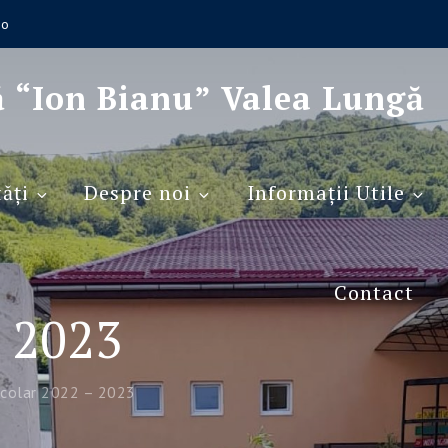
ro
ă “Ion Bianu” Valea Lungă
ăţi
Despre noi
Informaţii Utile
Contact
– 2023
colar 2022 – 2023