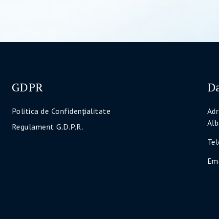
GDPR
Da
Politica de Confidenţialitate
Adr
Alb
Regulament G.D.P.R.
Te
Ema