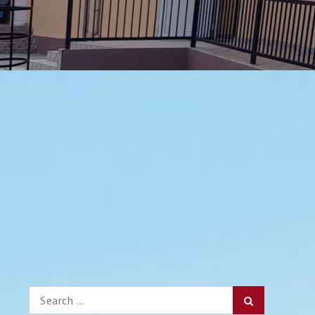
Search
Search
for: