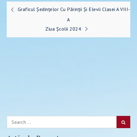
Navigare
Graficul Şedinţelor Cu Părinţii Şi Elevii Clasei A VIII-
în
A
Ziua Şcolii 2024
articole
Search
Searc
for: