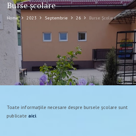
Burse școlare
Home
2023
Septembrie
26
Burse Școlare
Toate informațiile necesare despre bursele școlare sunt
publicate
aici
.