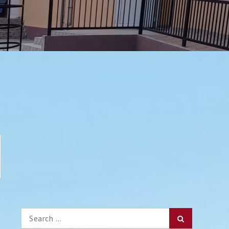
9
Search
Search
for: