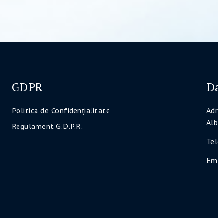
GDPR
Da
Politica de Confidenţialitate
Adr
Alb
Regulament G.D.P.R.
Te
Ema