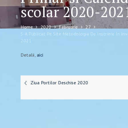
scolar 2020-202
Home
2020
Februarie
27
S-A Publicat Pe Site Metodologia De Inscriere In In
2021
Detalii,
aici
Navigare
Ziua Portilor Deschise 2020
în
articole