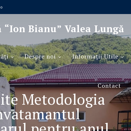
ro
ă “Ion Bianu” Valea Lungă
ăţi
Despre noi
Informaţii Utile
Contact
site Metodologia
Invatamantul
arul pentru anul