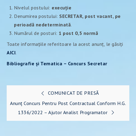
Nivelul postului:
execuţie
Denumirea postului:
SECRETAR, post vacant, pe
perioadă nedeterminată
.
Numărul de posturi:
1 post 0,5 normă
Toate informațiile referitoare la acest anunț, le găsiți
AICI
.
Bibliografie și Tematica – Concurs Secretar
Navigare
COMUNICAT DE PRESĂ
în
Anunț Concurs Pentru Post Contractual Conform H.G.
1336/2022 – Ajutor Analist Programator
articole